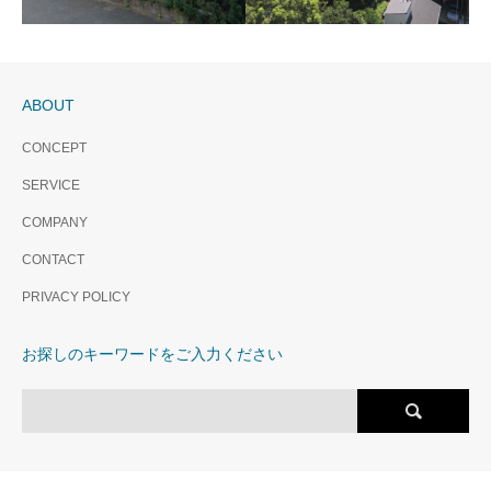
PREMIST月島 （賃貸マン
ション）募集終了
希少性の高い築浅住戸！ 月
ABOUT
島駅 徒歩３分 ３駅３路線の
利便性のある立地 銀座・築地
CONCEPT
も車で10分圏内 通称 もんじ
SERVICE
パークシティ成城 C棟
ゃストリー至近
ハイシティ南青山 販売
コート東陽町親水公園
販売終了
COMPANY
終了
販売終了
新築時モデルルームタイプ人
CONTACT
3駅3路線利用可。 ファッシ
南東西角部屋の3面採光と圧巻
気住戸！！南西向き、日当た
ョンやトレンドの情報発信
の眺望！ワンフロア2住戸の至
り良好！約22.8帖のリビング
PRIVACY POLICY
地、南青山アドレス。
高のレジデンス
ダイニングからは春には満開
の桜、夏には緑、冬には富士
お探しのキーワードをご入力ください
山、圧巻の眺望を楽しめま
す。前面には野川があり遮る
ものがないC棟4階ならではの
住戸です。 ※更に魅力
の詳細はイベントからご覧く