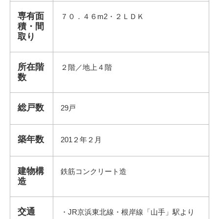
専有面
７０．４６m
2・２ＬＤＫ
積・間
取り
所在階
２階／地上４階
数
総戸数
29戸
築年数
201２年２月
建物構
鉄筋コンクリート造
造
交通
・JR京浜東北線・根岸線「山手」駅より