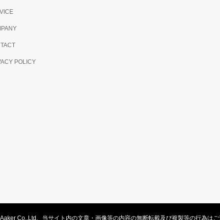
VICE
PANY
TACT
VACY POLICY
Aaker Co.,Ltd. 当サイト内の文章・画像等の内容の無断転載及び複製等の行為は