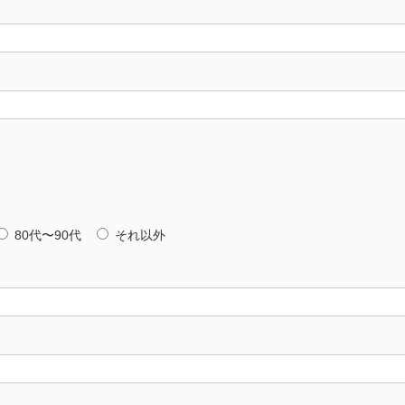
80代〜90代
それ以外