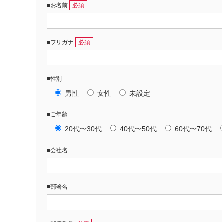
■お名前
必須
■フリガナ
必須
■性別
男性
女性
未設定
■ご年齢
20代〜30代
40代〜50代
60代〜70代
■会社名
■部署名