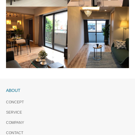
ニューライフ西早稲
田 販売終了
代々木ハビテーショ
ン 販売終了
南向き10階住戸 陽当たり眺望
良好。
大手町、新宿もダイレクトア
クセス。代々木公園と代々木
八幡神社も徒歩圏内。
ABOUT
CONCEPT
ヒルズ代官山 販売終了
SERVICE
代官山駅 徒歩3分。中目黒、
朝日シティパリオ高輪台A
恵比寿も徒歩圏内！
COMPANY
館 販売終了
CONTACT