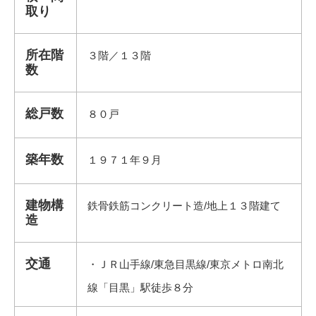
取り
所在階
３階／１３階
数
総戸数
８０戸
築年数
１９７１年９月
建物構
鉄骨鉄筋コンクリート造/地上１３階建て
造
交通
・ＪＲ山手線/東急目黒線/東京メトロ南北
線「目黒」駅徒歩８分