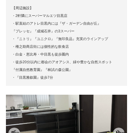
【周辺施設】
・2軒隣にスーパーマルエツ目黒店
・駅直結のアトレ目黒内には『ザ・ガーデン自由が丘』
『プレッセ』『成城石井』の3スーパー
・『ニトリ』『ユニクロ』『無印良品』充実のラインアップ
・権之助商店街には個性的な飲食店
・白金・恵比寿・中目黒も徒歩圏内
・徒歩20分以内に都会のアオアシス、緑や豊かな自然スポット
『付属自然教育園』『林試の森公園』
・『目黒雅叙園』徒歩7分
Previous
Next