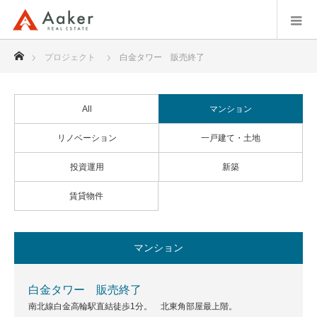
ホーム
プロジェクト
白金タワー 販売終了
All
マンション
リノベーション
一戸建て・土地
投資運用
新築
賃貸物件
マンション
白金タワー 販売終了
南北線白金高輪駅直結徒歩1分。 北東角部屋最上階。