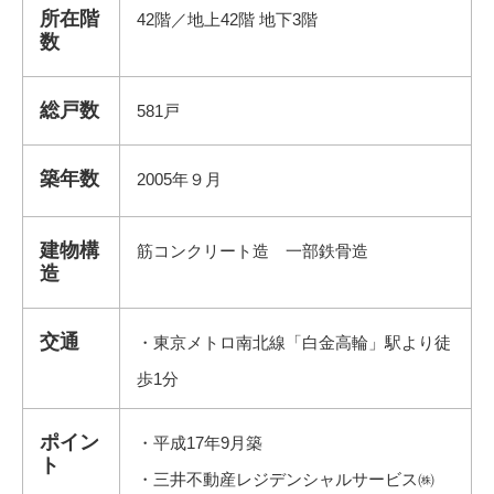
所在階
42階／地上42階 地下3階
数
総戸数
581戸
築年数
2005年９月
建物構
筋コンクリート造 一部鉄骨造
造
交通
・東京メトロ南北線「白金高輪」駅より徒
歩1分
ポイン
・平成17年9月築
ト
・三井不動産レジデンシャルサービス㈱