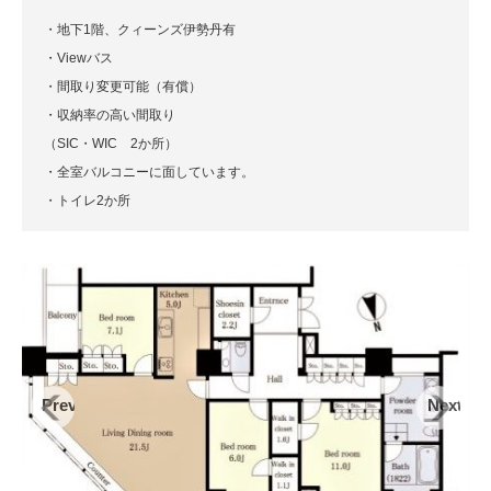
・地下1階、クィーンズ伊勢丹有
・Viewバス
・間取り変更可能（有償）
・収納率の高い間取り
（SIC・WIC 2か所）
・全室バルコニーに面しています。
・トイレ2か所
Previous
Next