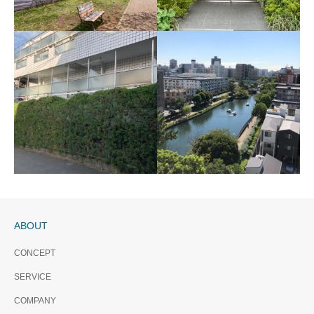
PREMIST月島 （賃貸マン
ション）募集終了
希少性の高い築浅住戸！ 月
ABOUT
島駅 徒歩３分 ３駅３路線の
利便性のある立地 銀座・築地
CONCEPT
も車で10分圏内 通称 もんじ
SERVICE
パークシティ成城 C棟
ゃストリー至近
ハイシティ南青山 販売
コート東陽町親水公園
販売終了
COMPANY
終了
販売終了