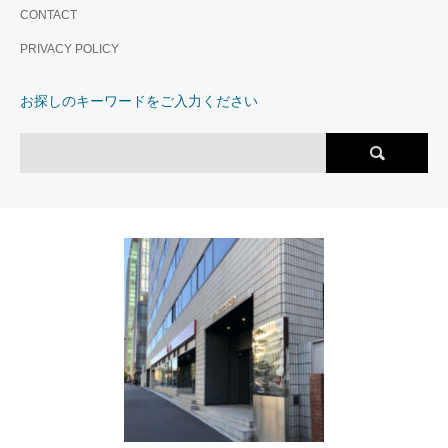
新築時モデルルームタイプ人
CONTACT
3駅3路線利用可。 ファッシ
南東西角部屋の3面採光と圧巻
気住戸！！南西向き、日当た
ョンやトレンドの情報発信
の眺望！ワンフロア2住戸の至
り良好！約22.8帖のリビング
PRIVACY POLICY
地、南青山アドレス。
高のレジデンス
ダイニングからは春には満開
の桜、夏には緑、冬には富士
お探しのキーワードをご入力ください
山、圧巻の眺望を楽しめま
す。前面には野川があり遮る
ものがないC棟4階ならではの
住戸です。 ※更に魅力
の詳細はイベントからご覧く
ださい。