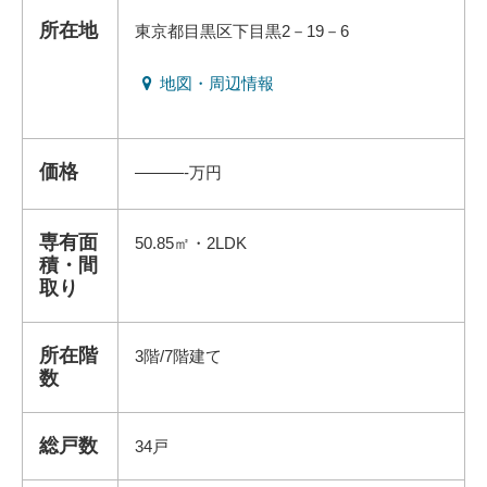
所在地
東京都目黒区下目黒2－19－6
地図・周辺情報
価格
———-万円
専有面
50.85㎡・2LDK
積・間
取り
所在階
3階/7階建て
数
総戸数
34戸