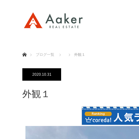
ホーム
ブログ一覧
外観１
2020.10.31
外観１