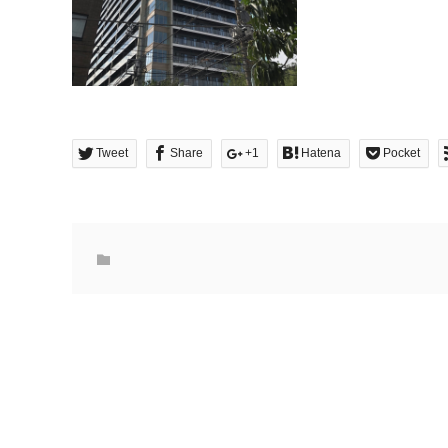
Tweet
Share
+1
Hatena
Pocket