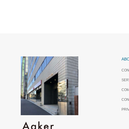
AB
CON
SER
COM
CON
PRI