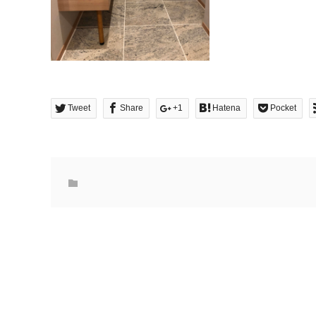
Tweet
Share
+1
Hatena
Pocket