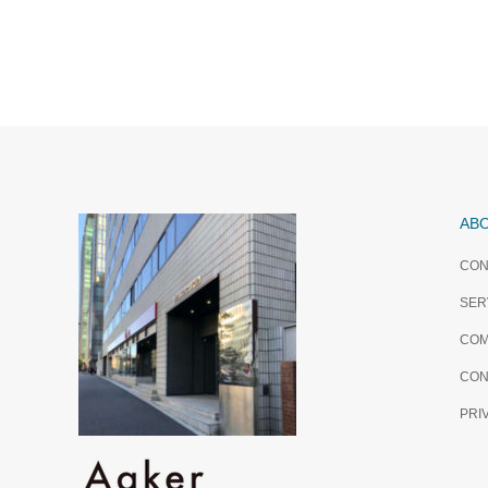
AB
CON
SER
COM
CON
PRI