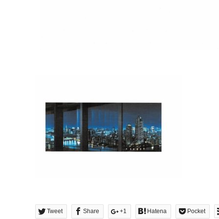
Tweet
Share
+1
Hatena
Pocket